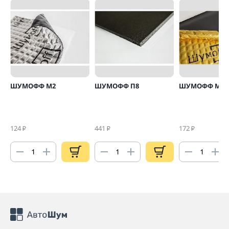
ШУМОФФ М2
ШУМОФФ П8
ШУМОФФ М4
124
441
172
₽
₽
₽