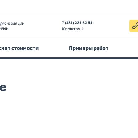
7 (381) 221-82-54
умоизоляции
илей
Юзовская 1
счет стоимости
Примеры работ
е