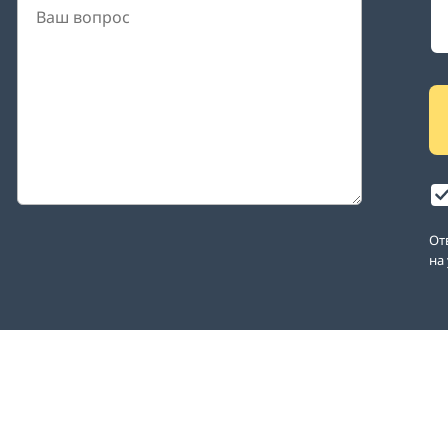
От
на