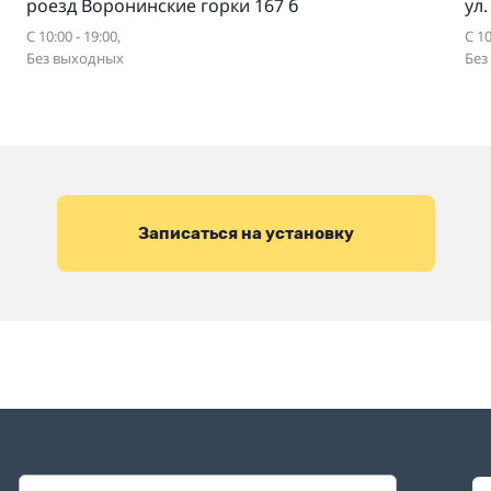
роезд Воронинские горки 167 б
ул
С 10:00 - 19:00,
С 10
Без выходных
Без
Записаться на установку